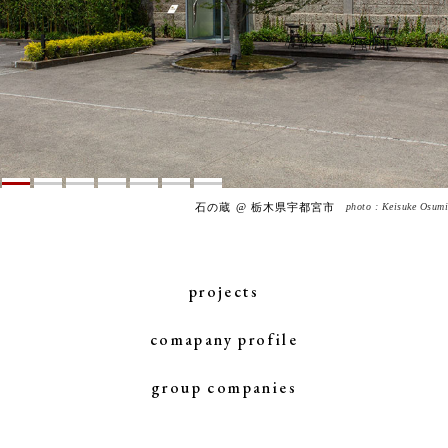
石の蔵 @ 栃木県宇都宮市
photo : Keisuke Osumi
projects
comapany profile
group companies